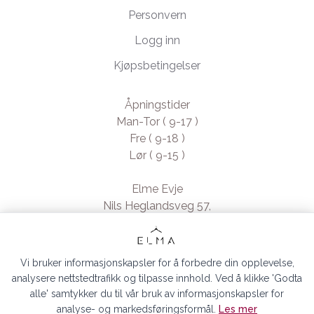
Personvern
Logg inn
Kjøpsbetingelser
Åpningstider
Man-Tor ( 9-17 )
Fre ( 9-18 )
Lør ( 9-15 )
Elme Evje
Nils Heglandsveg 57,
4735 Evje, Norway
- Org. nr. 923370994
Vi bruker informasjonskapsler for å forbedre din opplevelse,
analysere nettstedtrafikk og tilpasse innhold. Ved å klikke 'Godta
alle' samtykker du til vår bruk av informasjonskapsler for
analyse- og markedsføringsformål.
Les mer