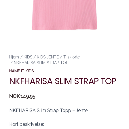
Hjem
/
KIDS
/
KIDS JENTE
/
T-skjorte
/
NKFHARISA SLIM STRAP TOP
NAME IT KIDS
NKFHARISA SLIM STRAP TOP
Produktdetaljer
NOK 149.95
Description
NKFHARISA Slim Strap Topp – Jente
Kort beskrivelse: