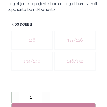
singlet jente, topp jente, bomull singlet barn, slim fit
topp jente, barneklær jente
KIDS DOBBEL
Velg en KIDS DOBBEL
116
122/128
134/140
146/152
Decrease
Increase