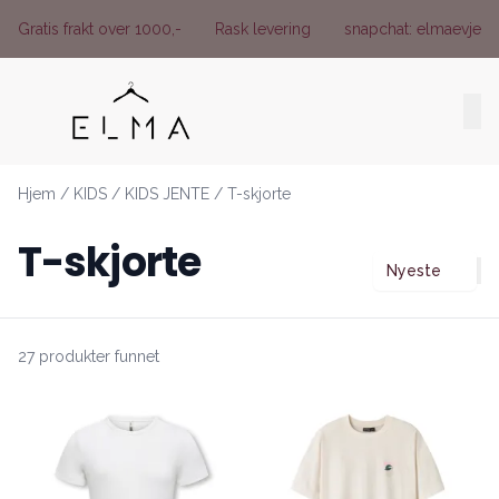
Skip to main content
Gratis frakt over 1000,-
Rask levering
snapchat: elmaevje
Hjem
/
KIDS
/
KIDS JENTE
/
T-skjorte
T-skjorte
Nyeste
27 produkter funnet