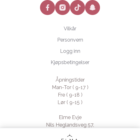
facebook
instagram
tiktok
snapchat
Vilkår
Personvern
Logg inn
Kjøpsbetingelser
Åpningstider
Man-Tor ( 9-17 )
Fre ( 9-18 )
Lør ( 9-15 )
Elme Evje
Nils Heglandsveg 57,
4735 Evje, Norway
- Org. nr. 923370994