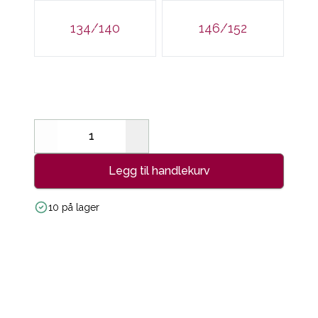
134/140
146/152
Decrease
Increase
Legg til handlekurv
10 på lager