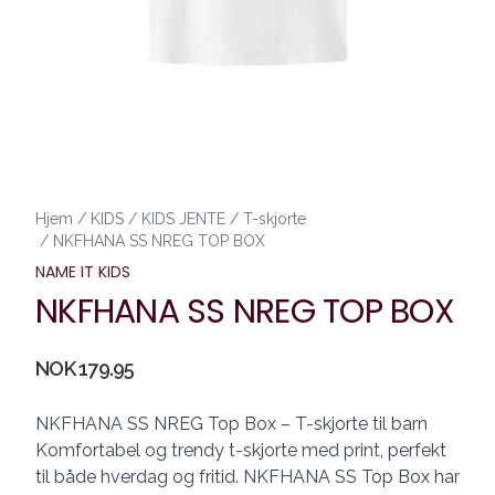
Hjem
/
KIDS
/
KIDS JENTE
/
T-skjorte
/
NKFHANA SS NREG TOP BOX
NAME IT KIDS
NKFHANA SS NREG TOP BOX
Produktdetaljer
NOK 179.95
Description
NKFHANA SS NREG Top Box – T-skjorte til barn
Komfortabel og trendy t-skjorte med print, perfekt
til både hverdag og fritid. NKFHANA SS Top Box har