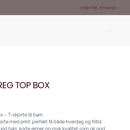
snapchat: elmaevje
Search (
REG TOP BOX
 T-skjorte til barn
rte med print, perfekt til både hverdag og fritid.
d hals, korte ermer og myk kvalitet som gir god