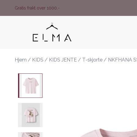
Skip to main content
Gratis frakt over 1000,-
Hjem
/
KIDS
/
KIDS JENTE
/
T-skjorte
/
NKFHANA S