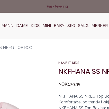
Rask levering
MANN
DAME
KIDS
MINI
BABY
SKO
SALG
MERKER
S NREG TOP BOX
NAME IT KIDS
NKFHANA SS N
Produktdetaljer
NOK 179.95
Description
NKFHANA SS NREG Top Box –
Komfortabel og trendy t-skjo
NKFHANA SS Top Box har run