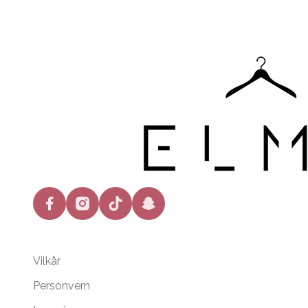
facebook
instagram
tiktok
snapchat
Vilkår
Personvern