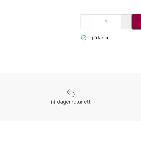
Decrease
Increa
11 på lager
14 dager returrett