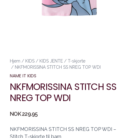
Hjem
/
KIDS
/
KIDS JENTE
/
T-skjorte
/
NKFMORISSINA STITCH SS NREG TOP WDI
NAME IT KIDS
NKFMORISSINA STITCH SS
NREG TOP WDI
Produktdetaljer
NOK 229.95
Description
NKFMORISSINA STITCH SS NREG TOP WDI –
Stitch T-skjorte til barn