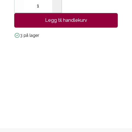
Decrease
Increase
Legg til handlekurv
3 på lager