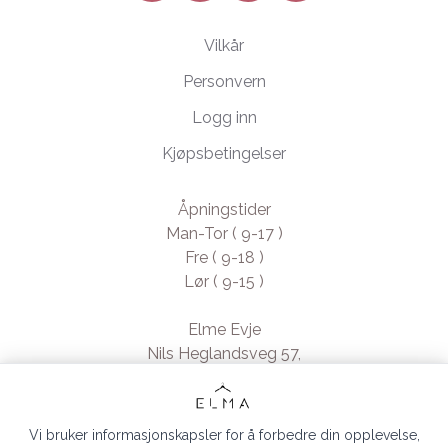
Vilkår
Personvern
Logg inn
Kjøpsbetingelser
Åpningstider
Man-Tor ( 9-17 )
Fre ( 9-18 )
Lør ( 9-15 )
Elme Evje
Nils Heglandsveg 57,
4735 Evje, Norway
- Org. nr. 923370994
Vi bruker informasjonskapsler for å forbedre din opplevelse,