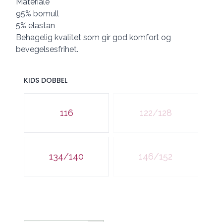
Materiale
95% bomull
5% elastan
Behagelig kvalitet som gir god komfort og
bevegelsesfrihet.
KIDS DOBBEL
Velg en KIDS DOBBEL
116
122/128
134/140
146/152