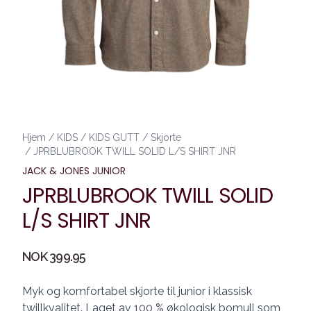
Hjem
/
KIDS
/
KIDS GUTT
/
Skjorte
/
JPRBLUBROOK TWILL SOLID L/S SHIRT JNR
JACK & JONES JUNIOR
JPRBLUBROOK TWILL SOLID
L/S SHIRT JNR
Produktdetaljer
NOK 399.95
Description
Myk og komfortabel skjorte til junior i klassisk
twillkvalitet. Laget av 100 % økologisk bomull som