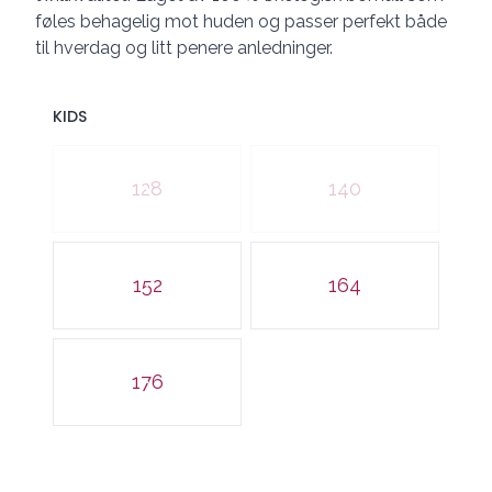
føles behagelig mot huden og passer perfekt både
til hverdag og litt penere anledninger.
KIDS
Velg en KIDS
128
140
152
164
176