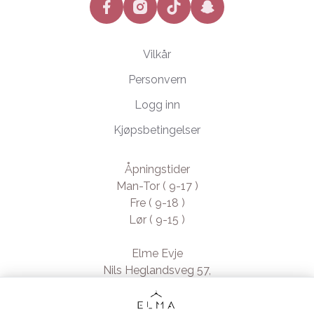
facebook
instagram
tiktok
snapchat
Vilkår
Personvern
Logg inn
Kjøpsbetingelser
Åpningstider
Man-Tor ( 9-17 )
Fre ( 9-18 )
Lør ( 9-15 )
Elme Evje
Nils Heglandsveg 57,
4735 Evje, Norway
- Org. nr. 923370994