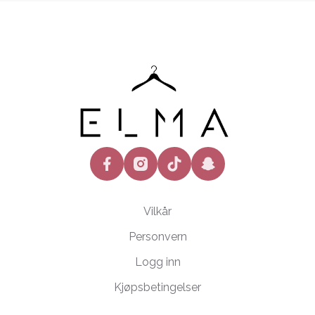
facebook
instagram
tiktok
snapchat
Vilkår
Personvern
Logg inn
Kjøpsbetingelser