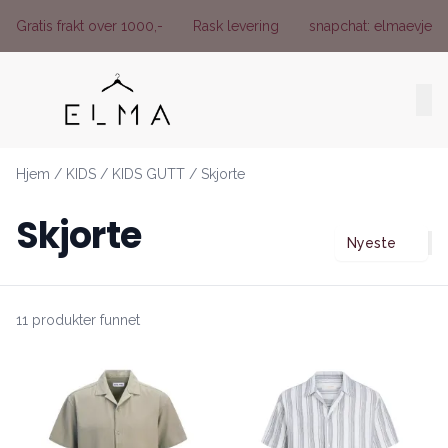
Skip to main content
Gratis frakt over 1000,-
Rask levering
snapchat: elmaevje
Hjem
/
KIDS
/
KIDS GUTT
/
Skjorte
Skjorte
Nyeste
11 produkter funnet