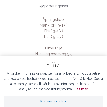
Kjøpsbetingelser
Åpningstider
Man-Tor ( 9-17 )
Fre ( 9-18 )
Lør ( 9-15 )
Elme Evje
Nils Heglandsveg 57,
4735 Evje, Norway
- Org. nr. 923370994
Vi bruker informasjonskapsler for å forbedre din opplevelse,
analysere nettstedtrafikk og tilpasse innhold. Ved å klikke 'Godta
alle' samtykker du til vår bruk av informasjonskapsler for
analyse- og markedsføringsformål.
Les mer
ELMA EVJE AS © 2026
Kun nødvendige