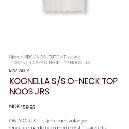
Hjem
/
KIDS
/
KIDS JENTE
/
T-skjorte
/
KOGNELLA S/S O-NECK TOP NOOS JRS
KIDS ONLY
KOGNELLA S/S O-NECK TOP
NOOS JRS
Produktdetaljer
NOK 159.95
Description
ONLY GIRLS T-skjorte med volanger
Oppdater garderoben med en kul T-skjorte fra