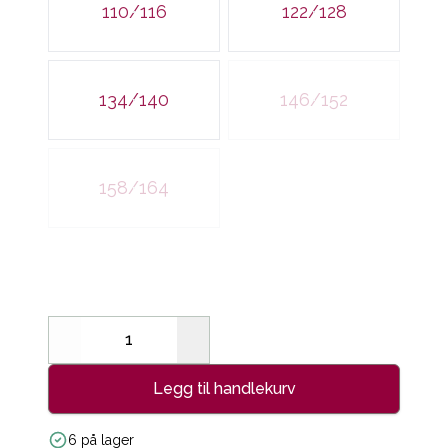
110/116
122/128
134/140
146/152
158/164
Decrease
Increase
Legg til handlekurv
6 på lager