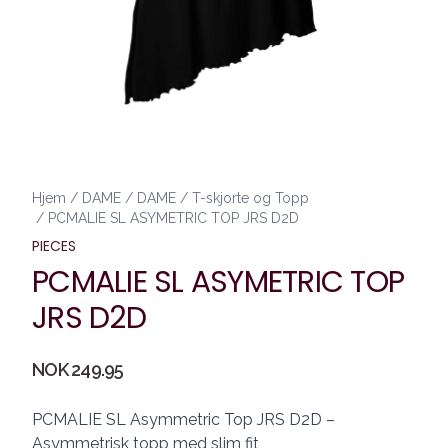
Hjem
/
DAME
/
DAME
/
T-skjorte og Topp
/
PCMALIE SL ASYMETRIC TOP JRS D2D
PIECES
PCMALIE SL ASYMETRIC TOP
JRS D2D
Produktdetaljer
NOK 249.95
Description
PCMALIE SL Asymmetric Top JRS D2D –
Asymmetrisk topp med slim fit