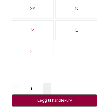
XS
S
M
L
XL
Decrease
Increase
Legg til handlekurv