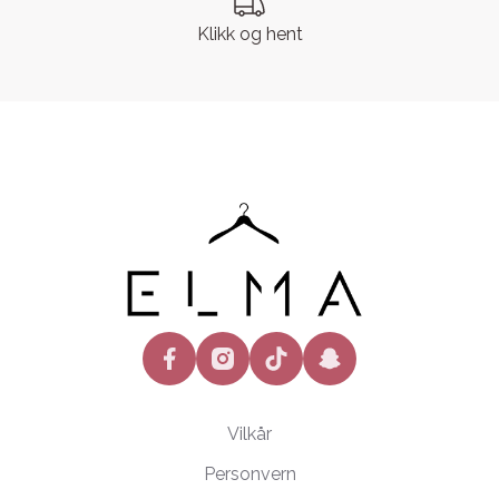
Klikk og hent
facebook
instagram
tiktok
snapchat
Vilkår
Personvern