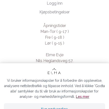
Logg inn
Kjøpsbetingelser
Åpningstider
Man-Tor ( 9-17 )
Fre ( 9-18 )
Lør ( 9-15 )
Elme Evje
Nils Heglandsveg 57,
4735 Evje, Norway
- Org. nr. 923370994
Vi bruker informasjonskapsler for å forbedre din opplevelse,
analysere nettstedtrafikk og tilpasse innhold. Ved å klikke 'Godta
alle' samtykker du til vår bruk av informasjonskapsler for
analyse- og markedsføringsformål.
Les mer
ELMA EVJE AS © 2026