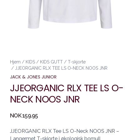
Hjem
/
KIDS
/
KIDS GUTT
/
T-skjorte
/
JJEORGANIC RLX TEE LS O-NECK NOOS JNR
JACK & JONES JUNIOR
JJEORGANIC RLX TEE LS O-
NECK NOOS JNR
Produktdetaljer
NOK 159.95
Description
JJEORGANIC RLX Tee LS O-Neck NOOS JNR –
Langermet T-skjorte i økologisk bomull