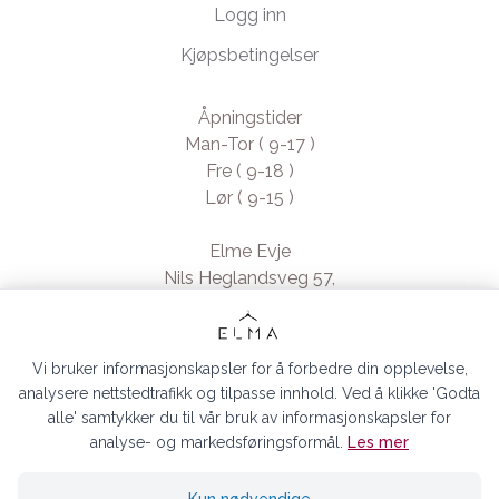
Logg inn
Kjøpsbetingelser
Åpningstider
Man-Tor ( 9-17 )
Fre ( 9-18 )
Lør ( 9-15 )
Elme Evje
Nils Heglandsveg 57,
4735 Evje, Norway
- Org. nr. 923370994
Vi bruker informasjonskapsler for å forbedre din opplevelse,
analysere nettstedtrafikk og tilpasse innhold. Ved å klikke 'Godta
alle' samtykker du til vår bruk av informasjonskapsler for
analyse- og markedsføringsformål.
Les mer
ELMA EVJE AS © 2026