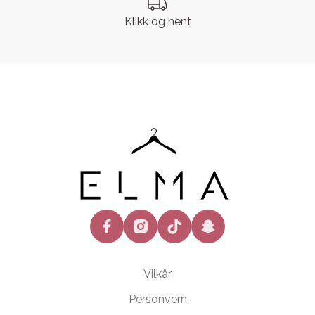
Klikk og hent
facebook
instagram
tiktok
snapchat
Vilkår
Personvern