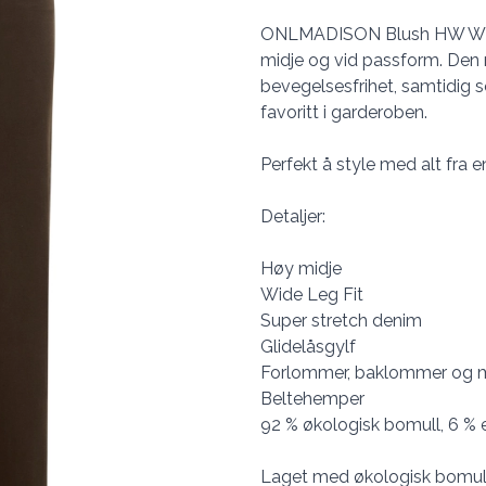
ONLMADISON Blush HW Wid
midje og vid passform. Den
bevegelsesfrihet, samtidig s
favoritt i garderoben.
Perfekt å style med alt fra e
Detaljer:
Høy midje
Wide Leg Fit
Super stretch denim
Glidelåsgylf
Forlommer, baklommer og
Beltehemper
92 % økologisk bomull, 6 % e
Laget med økologisk bomull 