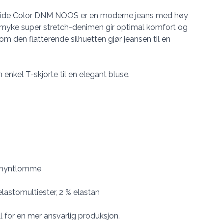
e Color DNM NOOS er en moderne jeans med høy
 myke super stretch-denimen gir optimal komfort og
om den flatterende silhuetten gjør jeansen til en
n enkel T-skjorte til en elegant bluse.
 myntlomme
lastomultiester, 2 % elastan
for en mer ansvarlig produksjon.