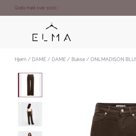
Skip to main content
Gratis frakt over 1000,-
Hjem
/
DAME
/
DAME
/
Bukse
/
ONLMADISON BLU