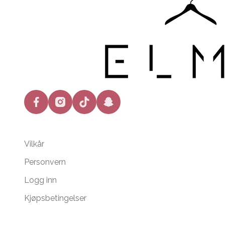
facebook
instagram
tiktok
snapchat
Vilkår
Personvern
Logg inn
Kjøpsbetingelser