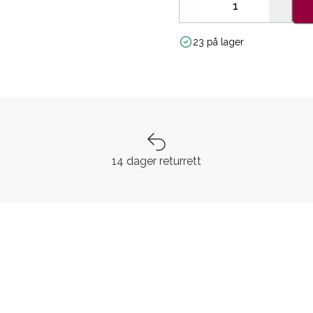
Decrease
Increa
23 på lager
14 dager returrett