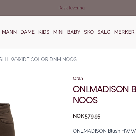
Rask levering
MANN
DAME
KIDS
MINI
BABY
SKO
SALG
MERKER
SH HW WIDE COLOR DNM NOOS
ONLY
ONLMADISON B
NOOS
Produktdetaljer
NOK 579.95
Description
ONLMADISON Blush HW Wide