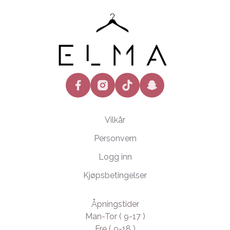
facebook
instagram
tiktok
snapchat
Vilkår
Personvern
Logg inn
Kjøpsbetingelser
Åpningstider
Man-Tor ( 9-17 )
Fre ( 9-18 )