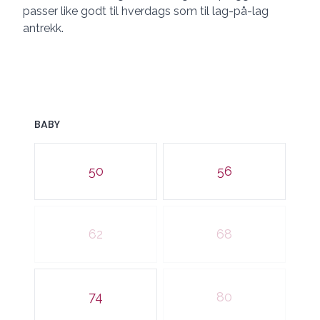
passer like godt til hverdags som til lag-på-lag
antrekk.
BABY
Velg en BABY
50
56
62
68
74
80