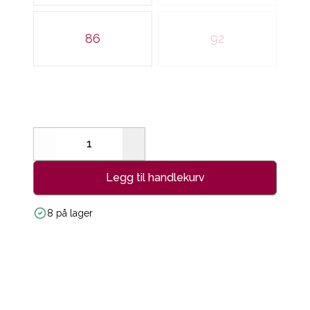
86
92
Decrease
Increase
Legg til handlekurv
8 på lager