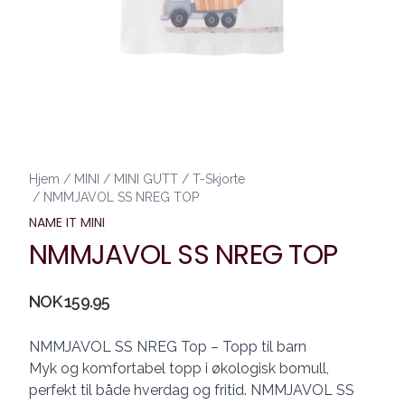
Hjem
/
MINI
/
MINI GUTT
/
T-Skjorte
/
NMMJAVOL SS NREG TOP
NAME IT MINI
NMMJAVOL SS NREG TOP
Produktdetaljer
NOK 159.95
Description
NMMJAVOL SS NREG Top – Topp til barn
Myk og komfortabel topp i økologisk bomull,
perfekt til både hverdag og fritid. NMMJAVOL SS