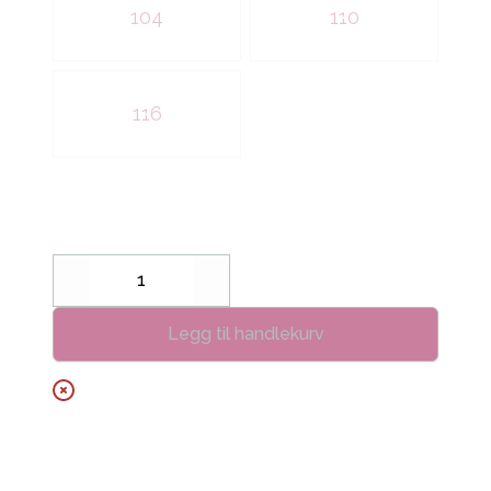
104
110
116
Decrease
Increase
Legg til handlekurv