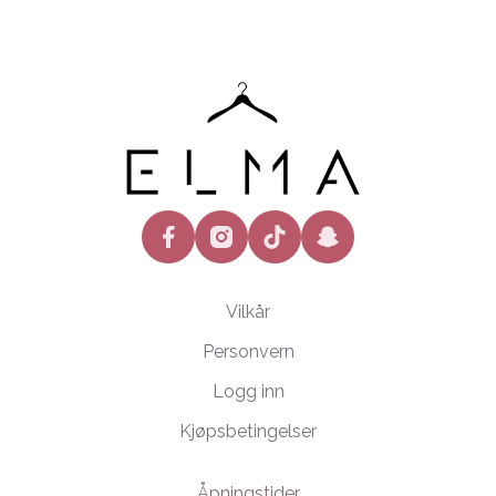
facebook
instagram
tiktok
snapchat
Vilkår
Personvern
Logg inn
Kjøpsbetingelser
Åpningstider