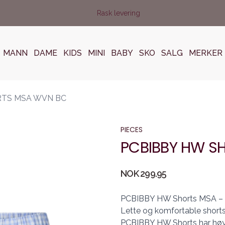
Rask levering
MANN
DAME
KIDS
MINI
BABY
SKO
SALG
MERKER
RTS MSA WVN BC
PIECES
PCBIBBY HW S
Produktdetaljer
NOK 299.95
Description
PCBIBBY HW Shorts MSA – S
Lette og komfortable shorts
PCBIBBY HW Shorts har høy m