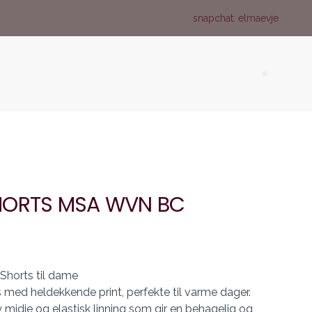
snapchat: elmaevje
Search (
HORTS MSA WVN BC
horts til dame
 med heldekkende print, perfekte til varme dager.
idje og elastisk linning som gir en behagelig og