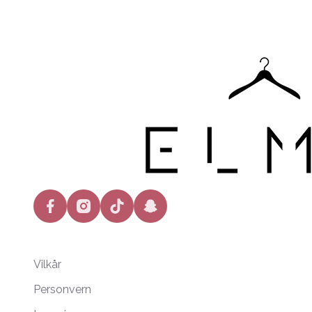
facebook
instagram
tiktok
snapchat
Vilkår
Personvern