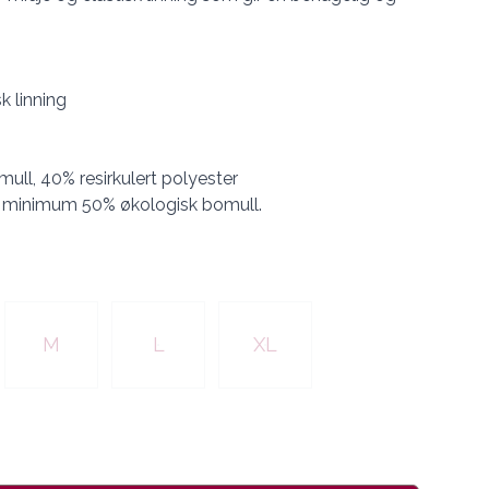
k linning
ull, 40% resirkulert polyester
 minimum 50% økologisk bomull.
M
L
XL