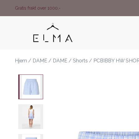
Skip to main content
Gratis frakt over 1000,-
Hjem
/
DAME
/
DAME
/
Shorts
/
PCBIBBY HW SHO