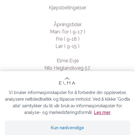
Kjøpsbetingelser
Åpningstider
Man-Tor ( 9-17 )
Fre ( 9-18 )
Lør ( 9-15 )
Elme Evje
Nils Heglandsveg 57,
4735 Evje, Norway
- Org. nr. 923370994
Vi bruker informasjonskapsler for å forbedre din opplevelse,
analysere nettstedtrafikk og tilpasse innhold. Ved å klikke 'Godta
alle' samtykker du til vår bruk av informasjonskapsler for
analyse- og markedsføringsformål.
Les mer
ELMA EVJE AS © 2026
Kun nødvendige