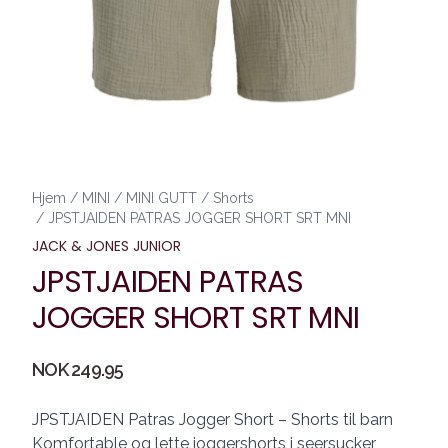
Hjem
/
MINI
/
MINI GUTT
/
Shorts
/
JPSTJAIDEN PATRAS JOGGER SHORT SRT MNI
JACK & JONES JUNIOR
JPSTJAIDEN PATRAS
JOGGER SHORT SRT MNI
Produktdetaljer
NOK 249.95
Description
JPSTJAIDEN Patras Jogger Short – Shorts til barn
Komfortable og lette joggershorts i seersucker,