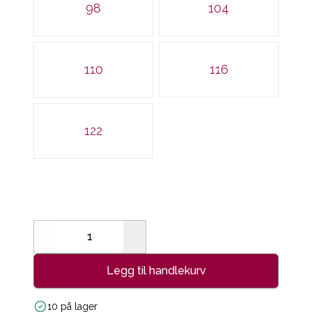
98
104
110
116
122
Decrease
Increase
Legg til handlekurv
10 på lager