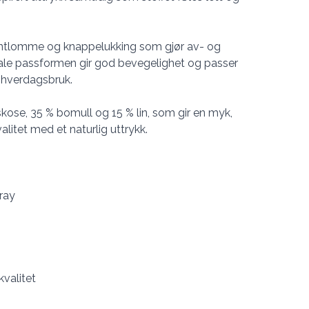
rontlomme og knappelukking som gjør av- og
ale passformen gir god bevegelighet og passer
g hverdagsbruk.
skose, 35 % bomull og 15 % lin, som gir en myk,
itet med et naturlig uttrykk.
ray
valitet