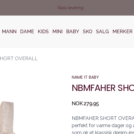
Rask levering
MANN
DAME
KIDS
MINI
BABY
SKO
SALG
MERKER
HORT OVERALL
NAME IT BABY
NBMFAHER SHO
Produktdetaljer
NOK 279.95
Description
NBMFAHER SHORT OVERALL er 
perfekt for varme dager og 
som gir et klassisk denim-ins