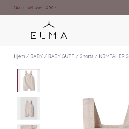
Skip to main content
Gratis frakt over 1000,-
Hjem
/
BABY
/
BABY GUTT
/
Shorts
/
NBMFAHER S