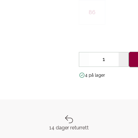
86
Decrease
Increa
4 på lager
14 dager returrett