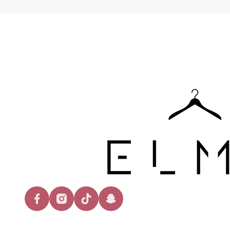
facebook
instagram
tiktok
snapchat