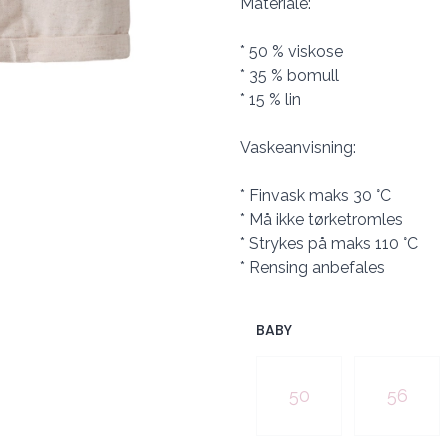
Materiale:
* 50 % viskose
* 35 % bomull
* 15 % lin
Vaskeanvisning:
* Finvask maks 30 °C
* Må ikke tørketromles
* Strykes på maks 110 °C
* Rensing anbefales
BABY
Velg en BABY
50
56