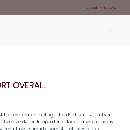
snapchat: elmaevje
Search (
RT OVERALL
en komfortabel og stilren kort jumpsuit til barn,
aktive hverdager. Jumpsuiten er laget i myk chambray
pirert uttrykk samtidig som stoffet føles lett og