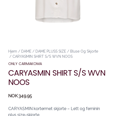
Hjem
/
DAME
/
DAME PLUSS SIZE
/
Bluse Og Skjorte
/
CARYASMIN SHIRT S/S WVN NOOS
ONLY CARMAKOMA
CARYASMIN SHIRT S/S WVN
NOOS
Produktdetaljer
NOK 349.95
Description
CARYASMIN kortermet skjorte – Lett og feminin
plus size-skjorte