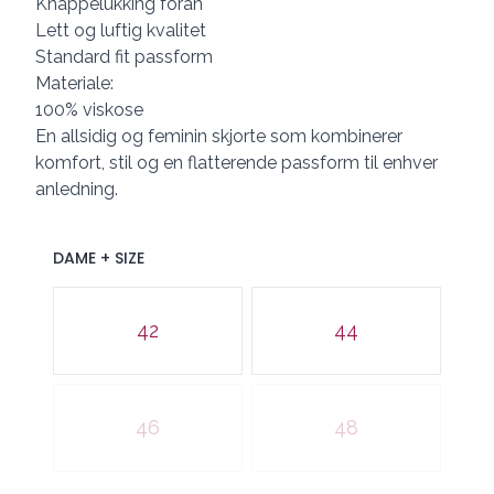
Knappelukking foran
Lett og luftig kvalitet
Standard fit passform
Materiale:
100% viskose
En allsidig og feminin skjorte som kombinerer
komfort, stil og en flatterende passform til enhver
anledning.
DAME + SIZE
Velg en DAME + SIZE
42
44
46
48