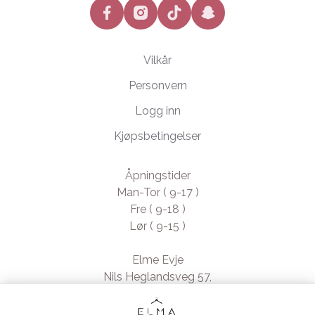
facebook
instagram
tiktok
snapchat
Vilkår
Personvern
Logg inn
Kjøpsbetingelser
Åpningstider
Man-Tor ( 9-17 )
Fre ( 9-18 )
Lør ( 9-15 )
Elme Evje
Nils Heglandsveg 57,
4735 Evje, Norway
- Org. nr. 923370994