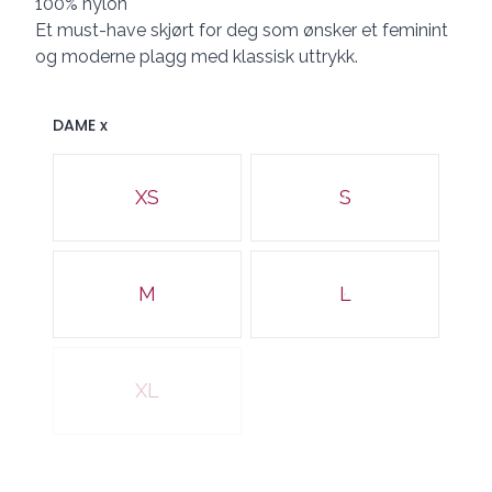
100% nylon
Et must-have skjørt for deg som ønsker et feminint
og moderne plagg med klassisk uttrykk.
DAME x
Velg en DAME x
XS
S
M
L
XL