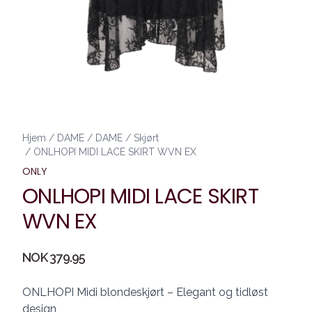
Hjem
/
DAME
/
DAME
/
Skjørt
/
ONLHOPI MIDI LACE SKIRT WVN EX
ONLY
ONLHOPI MIDI LACE SKIRT
WVN EX
Produktdetaljer
NOK 379.95
Description
ONLHOPI Midi blondeskjørt – Elegant og tidløst
design