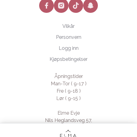
facebook
instagram
tiktok
snapchat
Vilkår
Personvern
Logg inn
Kjøpsbetingelser
Åpningstider
Man-Tor ( 9-17 )
Fre ( 9-18 )
Lør ( 9-15 )
Elme Evje
Nils Heglandsveg 57,
4735 Evje, Norway
- Org. nr. 923370994