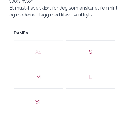
100% nylon
Et must-have skjørt for deg som ønsker et feminint
og moderne plagg med klassisk uttrykk.
DAME x
Velg en DAME x
XS
S
M
L
XL