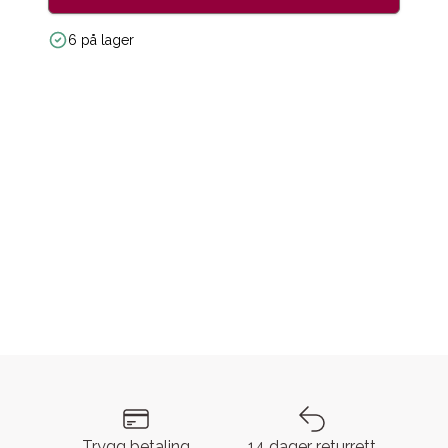
6 på lager
Trygg betaling
14 dager returrett