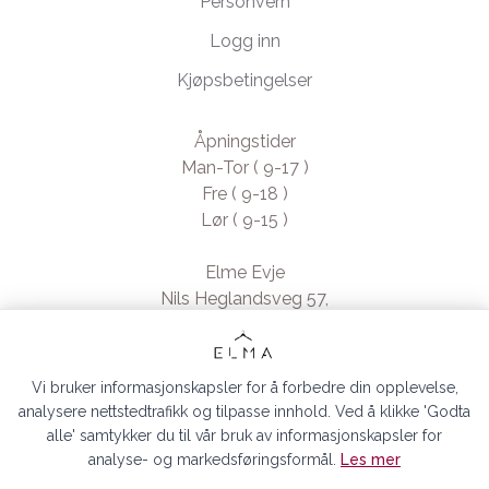
Personvern
Logg inn
Kjøpsbetingelser
Åpningstider
Man-Tor ( 9-17 )
Fre ( 9-18 )
Lør ( 9-15 )
Elme Evje
Nils Heglandsveg 57,
4735 Evje, Norway
- Org. nr. 923370994
Vi bruker informasjonskapsler for å forbedre din opplevelse,
analysere nettstedtrafikk og tilpasse innhold. Ved å klikke 'Godta
alle' samtykker du til vår bruk av informasjonskapsler for
analyse- og markedsføringsformål.
Les mer