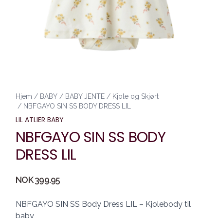
Hjem
/
BABY
/
BABY JENTE
/
Kjole og Skjørt
/
NBFGAYO SIN SS BODY DRESS LIL
LIL ATLIER BABY
NBFGAYO SIN SS BODY
DRESS LIL
Produktdetaljer
NOK 399.95
Description
NBFGAYO SIN SS Body Dress LIL – Kjolebody til
baby