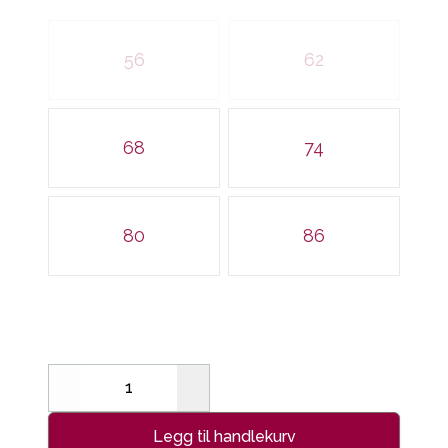
Velg en BABY
56
62
68
74
80
86
Decrease
Increase
Legg til handlekurv