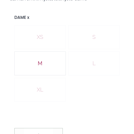
DAME x
Velg en DAME x
XS
S
M
L
XL