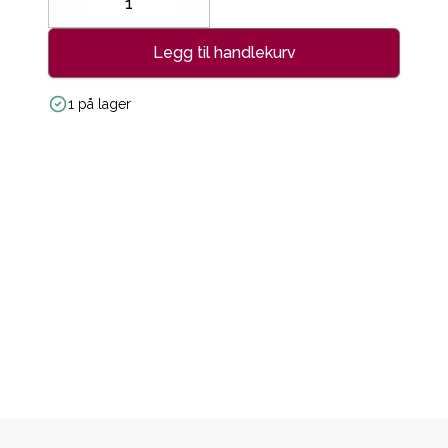
Decrease
Increase
Legg til handlekurv
1 på lager