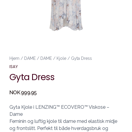
Hjem
/
DAME
/
DAME
/
Kjole
/
Gyta Dress
ISAY
Gyta Dress
Produktdetaljer
NOK 999.95
Description
Gyta Kjole i LENZING™ ECOVERO™ Viskose –
Dame
Feminin og luftig kjole til dame med elastisk midje
og frontslitt. Perfekt til både hverdagsbruk og