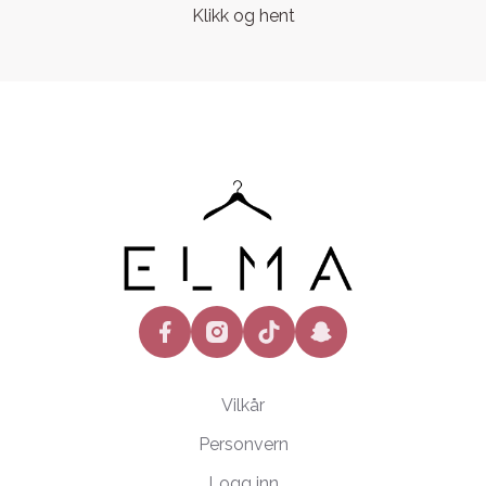
Klikk og hent
facebook
instagram
tiktok
snapchat
Vilkår
Personvern
Logg inn