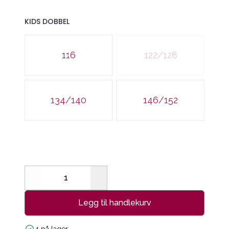
KIDS DOBBEL
Velg en KIDS DOBBEL
116
122/128
134/140
146/152
Decrease
Increase
Legg til handlekurv
4 på lager