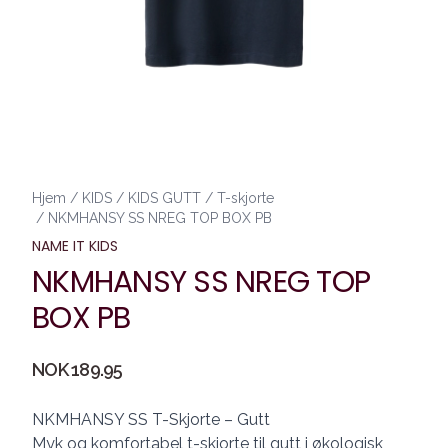
Hjem
/
KIDS
/
KIDS GUTT
/
T-skjorte
/
NKMHANSY SS NREG TOP BOX PB
NAME IT KIDS
NKMHANSY SS NREG TOP
BOX PB
Produktdetaljer
NOK 189.95
Description
NKMHANSY SS T-Skjorte – Gutt
Myk og komfortabel t-skjorte til gutt i økologisk