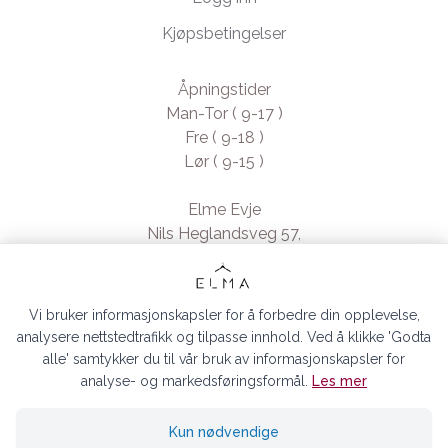
Kjøpsbetingelser
Åpningstider
Man-Tor ( 9-17 )
Fre ( 9-18 )
Lør ( 9-15 )
Elme Evje
Nils Heglandsveg 57,
4735 Evje, Norway
- Org. nr. 923370994
Vi bruker informasjonskapsler for å forbedre din opplevelse,
analysere nettstedtrafikk og tilpasse innhold. Ved å klikke 'Godta
alle' samtykker du til vår bruk av informasjonskapsler for
analyse- og markedsføringsformål.
Les mer
ELMA EVJE AS © 2026
Kun nødvendige