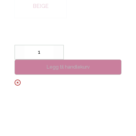
BEIGE
Decrease
Increase
Legg til handlekurv