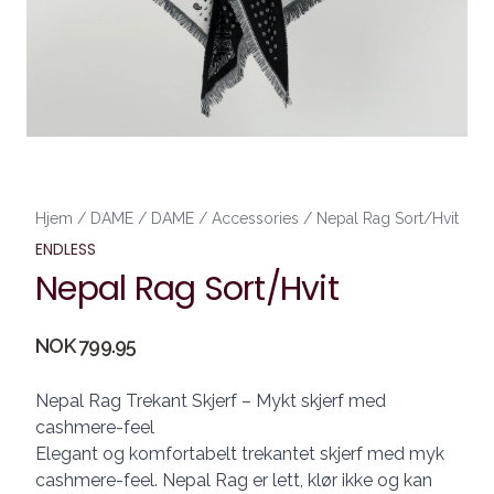
Hjem
/
DAME
/
DAME
/
Accessories
/
Nepal Rag Sort/Hvit
ENDLESS
Nepal Rag Sort/Hvit
Produktdetaljer
NOK 799.95
Description
Nepal Rag Trekant Skjerf – Mykt skjerf med
cashmere-feel
Elegant og komfortabelt trekantet skjerf med myk
cashmere-feel. Nepal Rag er lett, klør ikke og kan