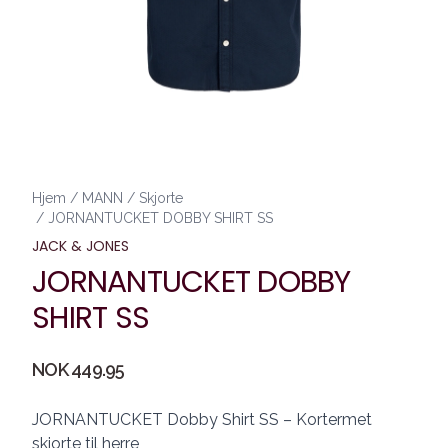
Hjem
/
MANN
/
Skjorte
/
JORNANTUCKET DOBBY SHIRT SS
JACK & JONES
JORNANTUCKET DOBBY
SHIRT SS
Produktdetaljer
NOK 449.95
Description
JORNANTUCKET Dobby Shirt SS – Kortermet
skjorte til herre