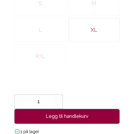
S
M
L
XL
XXL
Decrease
Increase
Legg til handlekurv
1 på lager