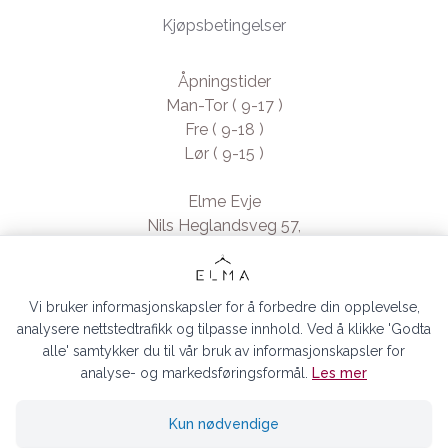
Kjøpsbetingelser
Åpningstider
Man-Tor ( 9-17 )
Fre ( 9-18 )
Lør ( 9-15 )
Elme Evje
Nils Heglandsveg 57,
4735 Evje, Norway
- Org. nr. 923370994
Vi bruker informasjonskapsler for å forbedre din opplevelse,
analysere nettstedtrafikk og tilpasse innhold. Ved å klikke 'Godta
alle' samtykker du til vår bruk av informasjonskapsler for
analyse- og markedsføringsformål.
Les mer
ELMA EVJE AS © 2026
Kun nødvendige