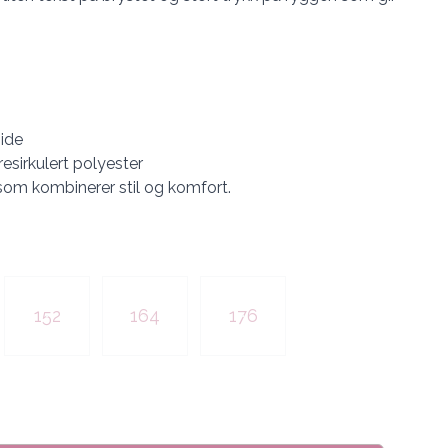
ide
esirkulert polyester
om kombinerer stil og komfort.
152
164
176