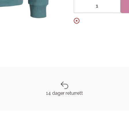
Decrease
Increa
14 dager returrett