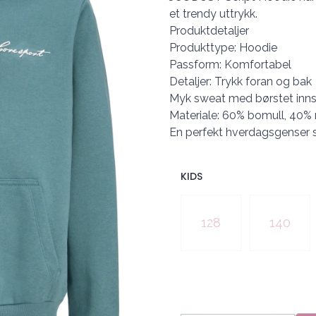
et trendy uttrykk.
Produktdetaljer
Produkttype: Hoodie
Passform: Komfortabel
Detaljer: Trykk foran og bak
Myk sweat med børstet inns
Materiale: 60% bomull, 40% r
En perfekt hverdagsgenser s
KIDS
Velg en KIDS
128
140