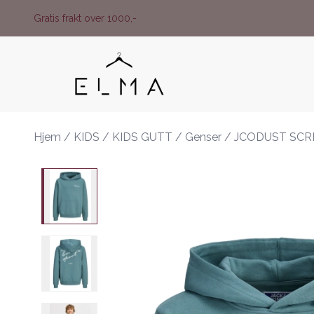
Skip to main content
Gratis frakt over 1000,-
Hjem
/
KIDS
/
KIDS GUTT
/
Genser
/
JCODUST SCR