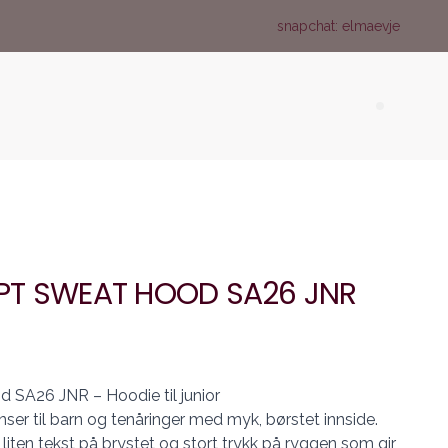
snapchat: elmaevje
Search (
PT SWEAT HOOD SA26 JNR
SA26 JNR – Hoodie til junior
er til barn og tenåringer med myk, børstet innside.
iten tekst på brystet og stort trykk på ryggen som gir