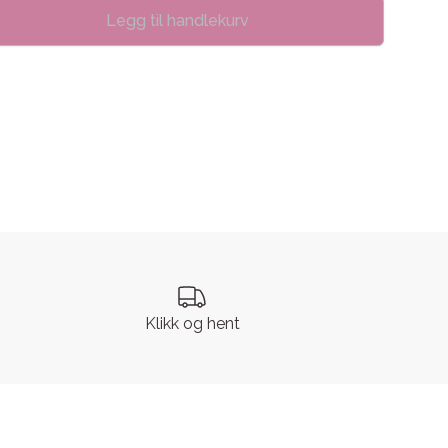
Legg til handlekurv
se
Klikk og hent