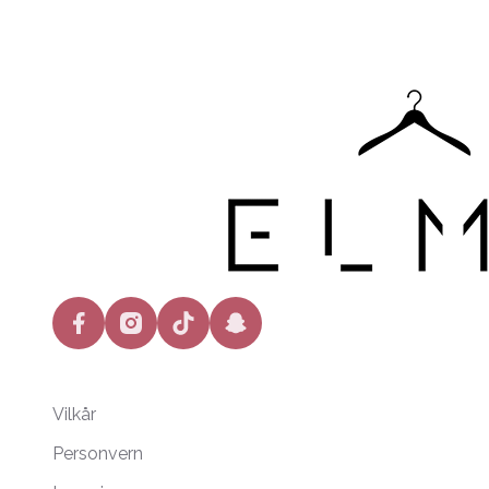
facebook
instagram
tiktok
snapchat
Vilkår
Personvern