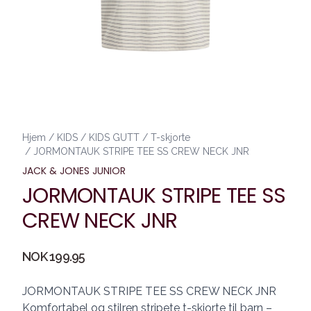
Hjem
/
KIDS
/
KIDS GUTT
/
T-skjorte
/
JORMONTAUK STRIPE TEE SS CREW NECK JNR
JACK & JONES JUNIOR
JORMONTAUK STRIPE TEE SS
CREW NECK JNR
Produktdetaljer
NOK 199.95
Description
JORMONTAUK STRIPE TEE SS CREW NECK JNR
Komfortabel og stilren stripete t-skjorte til barn –