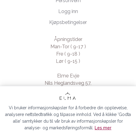
Personvern
Logg inn
Kjøpsbetingelser
Åpningstider
Man-Tor ( 9-17 )
Fre ( 9-18 )
Lør ( 9-15 )
Elme Evje
Nils Heglandsveg 57,
4735 Evje, Norway
- Org. nr. 923370994
Vi bruker informasjonskapsler for å forbedre din opplevelse,
analysere nettstedtrafikk og tilpasse innhold. Ved å klikke 'Godta
alle' samtykker du til vår bruk av informasjonskapsler for
analyse- og markedsføringsformål.
Les mer