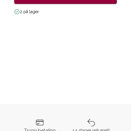
2 på lager
Trygg betaling
14 dager returrett