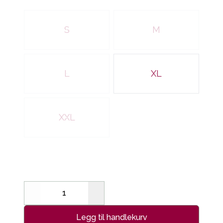
Velg en MANN
S
M
L
XL
XXL
Decrease
Increase
Legg til handlekurv