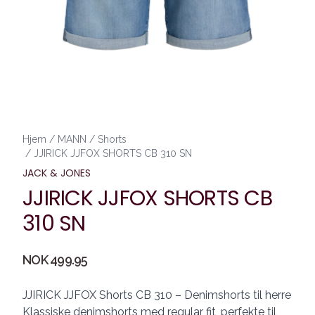
Hjem
/
MANN
/
Shorts
/
JJIRICK JJFOX SHORTS CB 310 SN
JACK & JONES
JJIRICK JJFOX SHORTS CB
310 SN
Produktdetaljer
NOK 499.95
Description
JJIRICK JJFOX Shorts CB 310 – Denimshorts til herre
Klassiske denimshorts med regular fit, perfekte til