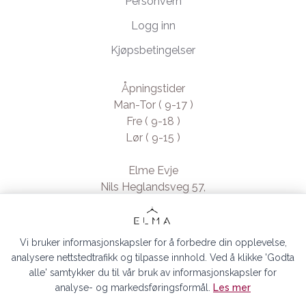
Personvern
Logg inn
Kjøpsbetingelser
Åpningstider
Man-Tor ( 9-17 )
Fre ( 9-18 )
Lør ( 9-15 )
Elme Evje
Nils Heglandsveg 57,
4735 Evje, Norway
- Org. nr. 923370994
Vi bruker informasjonskapsler for å forbedre din opplevelse,
analysere nettstedtrafikk og tilpasse innhold. Ved å klikke 'Godta
alle' samtykker du til vår bruk av informasjonskapsler for
analyse- og markedsføringsformål.
Les mer