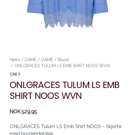
Hjem
/
DAME
/
DAME
/
Bluse
/
ONLGRACES TULUM LS EMB SHIRT NOOS WVN
ONLY
ONLGRACES TULUM LS EMB
SHIRT NOOS WVN
Produktdetaljer
NOK 529.95
Description
ONLGRACES Tulum LS Emb Shirt NOOS – Skjorte
med broderidetaljer