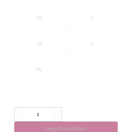
Velg en DAME x
XS
S
M
L
XL
Decrease
Increase
Legg til handlekurv