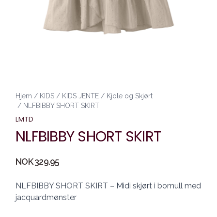
Hjem
/
KIDS
/
KIDS JENTE
/
Kjole og Skjørt
/
NLFBIBBY SHORT SKIRT
LMTD
NLFBIBBY SHORT SKIRT
Produktdetaljer
NOK 329.95
Description
NLFBIBBY SHORT SKIRT – Midi skjørt i bomull med
jacquardmønster