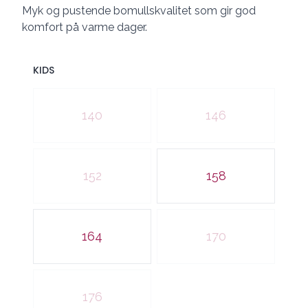
Myk og pustende bomullskvalitet som gir god
komfort på varme dager.
KIDS
Velg en KIDS
140
146
152
158
164
170
176