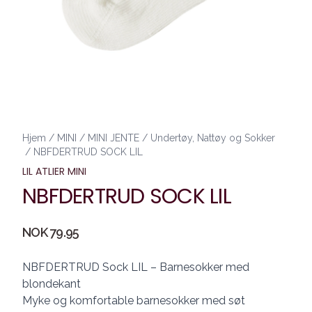
Hjem
/
MINI
/
MINI JENTE
/
Undertøy, Nattøy og Sokker
/
NBFDERTRUD SOCK LIL
LIL ATLIER MINI
NBFDERTRUD SOCK LIL
Produktdetaljer
NOK 79.95
Description
NBFDERTRUD Sock LIL – Barnesokker med
blondekant
Myke og komfortable barnesokker med søt