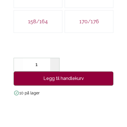
158/164
170/176
Decrease
Increase
Legg til handlekurv
10 på lager