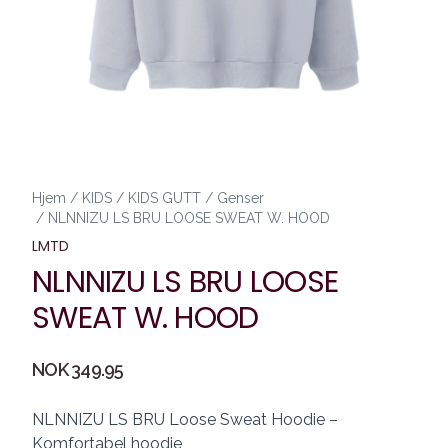
Hjem
/
KIDS
/
KIDS GUTT
/
Genser
/
NLNNIZU LS BRU LOOSE SWEAT W. HOOD
LMTD
NLNNIZU LS BRU LOOSE
SWEAT W. HOOD
Produktdetaljer
NOK 349.95
Description
NLNNIZU LS BRU Loose Sweat Hoodie –
Komfortabel hoodie