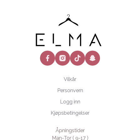
facebook
instagram
tiktok
snapchat
Vilkår
Personvern
Logg inn
Kjøpsbetingelser
Åpningstider
Man-Tor ( 9-17 )