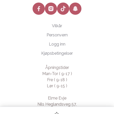
facebook
instagram
tiktok
snapchat
Vilkår
Personvern
Logg inn
Kjøpsbetingelser
Åpningstider
Man-Tor ( 9-17 )
Fre ( 9-18 )
Lør ( 9-15 )
Elme Evje
Nils Heglandsveg 57,
4735 Evje, Norway