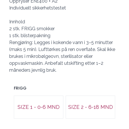
Oppfyller EN1400 + A2
Individuelt sikkerhetstestet
Innhold
2 stk. FRIGG smokker
1 stk. blisterpakning
Rengjøring: Legges i kokende vann i 3–5 minutter
(maks 5 min). Lufttørkes på ren overflate. Skal ikke
brukes i mikrobølgeovn, sterilisator eller
oppvaskmaskin. Anbefalt utskifting etter 1–2
måneders jevnlig bruk.
FRIGG
Velg en FRIGG
SIZE 1 - 0-6 MND
SIZE 2 - 6-18 MND