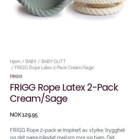
Hjem
/
BABY
/
BABY GUTT
/
FRIGG Rope Latex 2-Pack Cream/Sage
FRIGG
FRIGG Rope Latex 2-Pack
Cream/Sage
Produktdetaljer
NOK 129.95
Description
FRIGG Rope 2-pack er inspirert av styrke, trygghet
og det nære båndet mellom mor og barn. Det