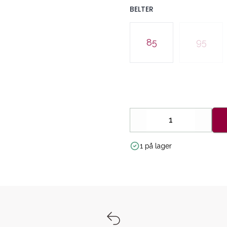
BELTER
Velg en BELTER
85
95
Decrease
Increa
1 på lager