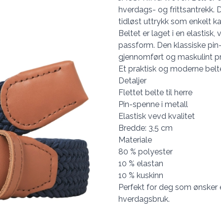
hverdags- og frittsantrekk. D
tidløst uttrykk som enkelt k
Beltet er laget i en elastisk
passform. Den klassiske pin-s
gjennomført og maskulint p
Et praktisk og moderne belte
Detaljer
Flettet belte til herre
Pin-spenne i metall
Elastisk vevd kvalitet
Bredde: 3,5 cm
Materiale
80 % polyester
10 % elastan
10 % kuskinn
Perfekt for deg som ønsker et
hverdagsbruk.