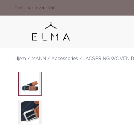
Skip to main content
Gratis frakt over 1000,-
Hjem
/
MANN
/
Accessories
/
JACSPRING WOVEN 