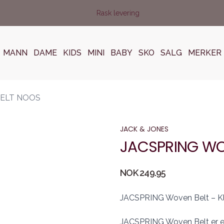
Rask levering
MANN
DAME
KIDS
MINI
BABY
SKO
SALG
MERKER
BELT NOOS
JACK & JONES
JACSPRING WO
Produktdetaljer
NOK 249.95
Description
JACSPRING Woven Belt – Klas
JACSPRING Woven Belt er et s