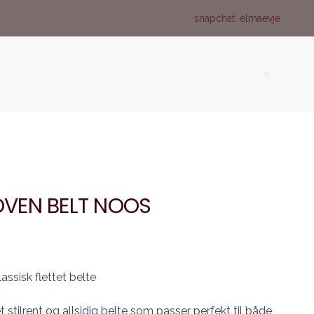
snapchat: elmaevje
Search (
VEN BELT NOOS
sisk flettet belte
tilrent og allsidig belte som passer perfekt til både