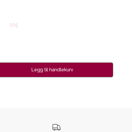
105
Legg til handlekurv
se