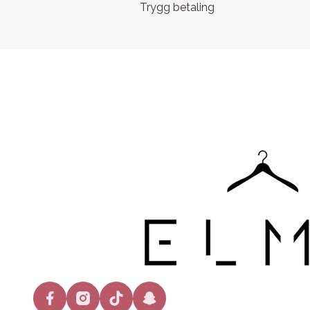
Trygg betaling
facebook
instagram
tiktok
snapchat