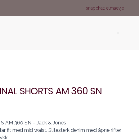
snapchat: elmaevje
Search (
GINAL SHORTS AM 360 SN
S AM 360 SN – Jack & Jones
lar fit med mid waist. Slitesterk denim med åpne rifter
ykk.