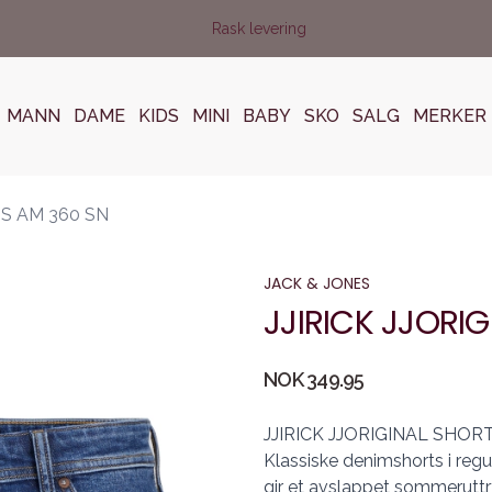
Rask levering
MANN
DAME
KIDS
MINI
BABY
SKO
SALG
MERKER
TS AM 360 SN
JACK & JONES
JJIRICK JJORI
Produktdetaljer
NOK 349.95
Description
JJIRICK JJORIGINAL SHORT
Klassiske denimshorts i regu
gir et avslappet sommeruttr