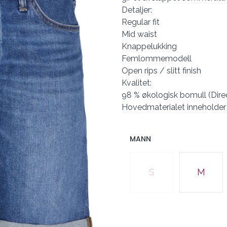
Detaljer:
Regular fit
Mid waist
Knappelukking
Femlommemodell
Open rips / slitt finish
Kvalitet:
98 % økologisk bomull (Direc
Hovedmaterialet inneholder
MANN
Velg en MANN
S
M