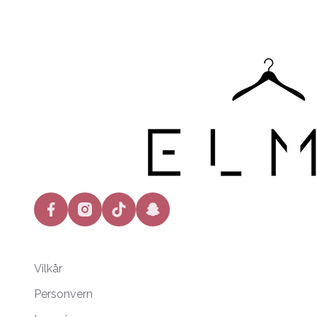
facebook
instagram
tiktok
snapchat
Vilkår
Personvern