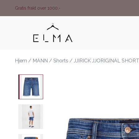
Skip to main content
Gratis frakt over 1000,-
Hjem
/
MANN
/
Shorts
/
JJIRICK JJORIGINAL SHOR