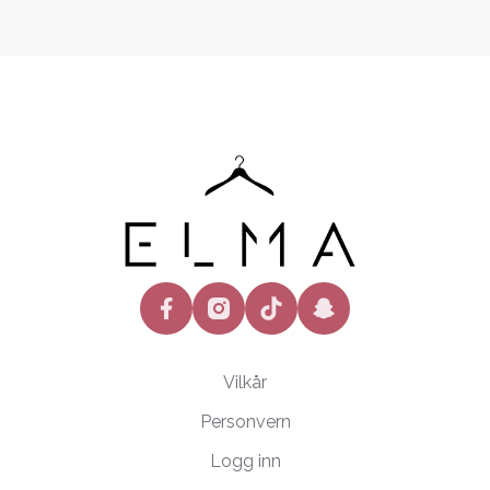
facebook
instagram
tiktok
snapchat
Vilkår
Personvern
Logg inn