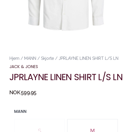
Hjem
/
MANN
/
Skjorte
/
JPRLAYNE LINEN SHIRT L/S LN
JACK & JONES
JPRLAYNE LINEN SHIRT L/S LN
Produktdetaljer
NOK 599.95
Description
MANN
Velg en MANN
S
M