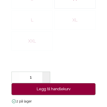
L
XL
XXL
Decrease
Increase
Legg til handlekurv
2 på lager