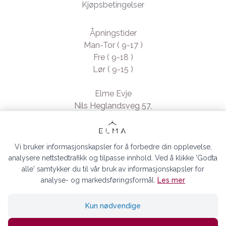
Kjøpsbetingelser
Åpningstider
Man-Tor ( 9-17 )
Fre ( 9-18 )
Lør ( 9-15 )
Elme Evje
Nils Heglandsveg 57,
4735 Evje, Norway
- Org. nr. 923370994
Vi bruker informasjonskapsler for å forbedre din opplevelse,
analysere nettstedtrafikk og tilpasse innhold. Ved å klikke 'Godta
alle' samtykker du til vår bruk av informasjonskapsler for
analyse- og markedsføringsformål.
Les mer
ELMA EVJE AS © 2026
Kun nødvendige