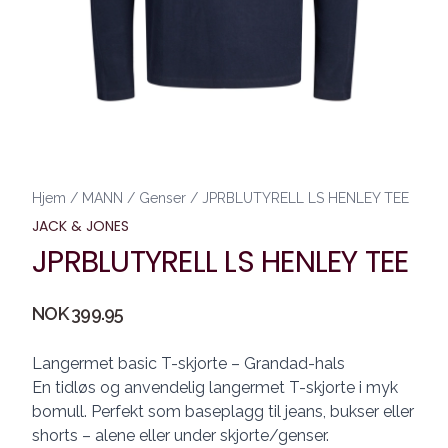
Hjem
/
MANN
/
Genser
/
JPRBLUTYRELL LS HENLEY TEE
JACK & JONES
JPRBLUTYRELL LS HENLEY TEE
Produktdetaljer
NOK 399.95
Description
Langermet basic T-skjorte – Grandad-hals
En tidløs og anvendelig langermet T-skjorte i myk
bomull. Perfekt som baseplagg til jeans, bukser eller
shorts – alene eller under skjorte/genser.