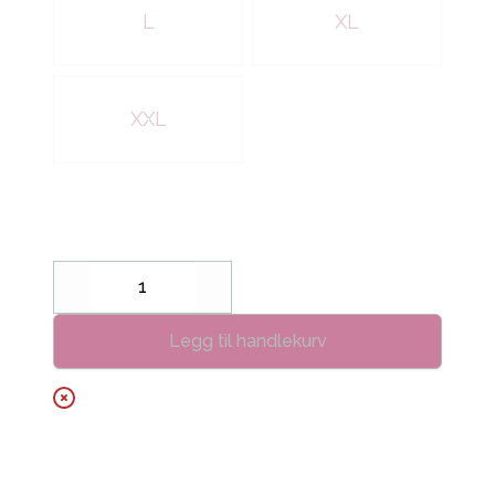
L
XL
XXL
Decrease
Increase
Legg til handlekurv