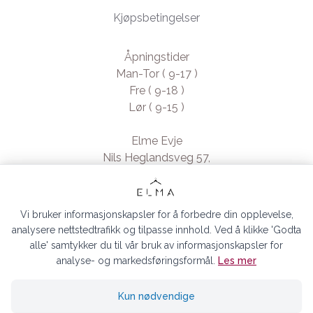
Kjøpsbetingelser
Åpningstider
Man-Tor ( 9-17 )
Fre ( 9-18 )
Lør ( 9-15 )
Elme Evje
Nils Heglandsveg 57,
4735 Evje, Norway
- Org. nr. 923370994
Vi bruker informasjonskapsler for å forbedre din opplevelse,
analysere nettstedtrafikk og tilpasse innhold. Ved å klikke 'Godta
alle' samtykker du til vår bruk av informasjonskapsler for
analyse- og markedsføringsformål.
Les mer
ELMA EVJE AS © 2026
Kun nødvendige