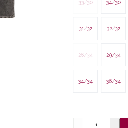
33/30
34/30
31/32
32/32
28/34
29/34
34/34
36/34
Decrease
Increa