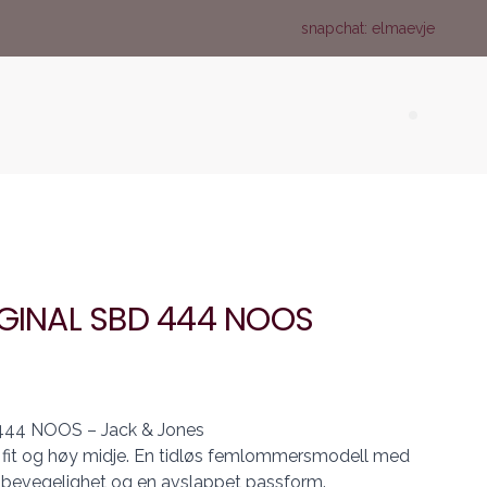
snapchat: elmaevje
Search (
IGINAL SBD 444 NOOS
444 NOOS – Jack & Jones
 fit og høy midje. En tidløs femlommersmodell med
 bevegelighet og en avslappet passform.