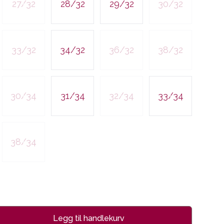
27/32
28/32
29/32
30/32
33/32
34/32
36/32
38/32
30/34
31/34
32/34
33/34
38/34
Legg til handlekurv
se