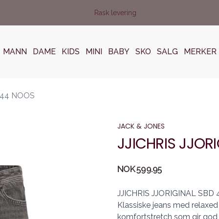
Rask levering
MANN
DAME
KIDS
MINI
BABY
SKO
SALG
MERKER
444 NOOS
JACK & JONES
JJICHRIS JJOR
Produktdetaljer
NOK 599.95
Description
JJICHRIS JJORIGINAL SBD 
Klassiske jeans med relaxed
komfortstretch som gir god