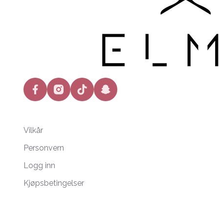
facebook
instagram
tiktok
snapchat
Vilkår
Personvern
Logg inn
Kjøpsbetingelser