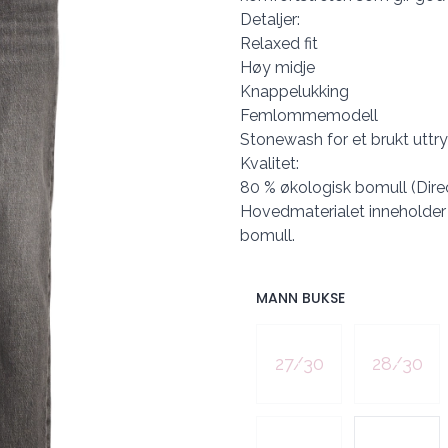
Detaljer:
Relaxed fit
Høy midje
Knappelukking
Femlommemodell
Stonewash for et brukt uttr
Kvalitet:
80 % økologisk bomull (Direc
Hovedmaterialet inneholder
bomull.
MANN BUKSE
Velg en MANN BUKSE
27/30
28/30