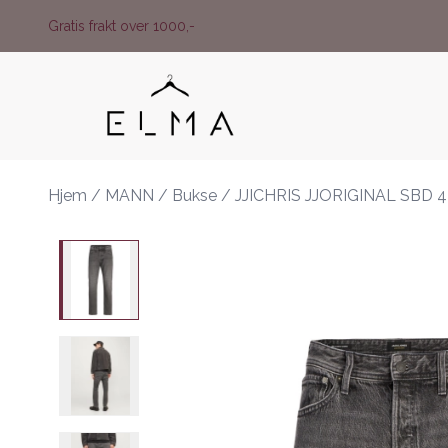
Skip to main content
Gratis frakt over 1000,-
Hjem
/
MANN
/
Bukse
/
JJICHRIS JJORIGINAL SBD 