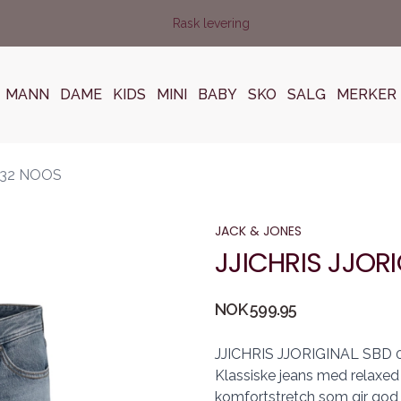
Rask levering
MANN
DAME
KIDS
MINI
BABY
SKO
SALG
MERKER
032 NOOS
JACK & JONES
JJICHRIS JJOR
Produktdetaljer
NOK 599.95
Description
JJICHRIS JJORIGINAL SBD
Klassiske jeans med relaxed
komfortstretch som gir god