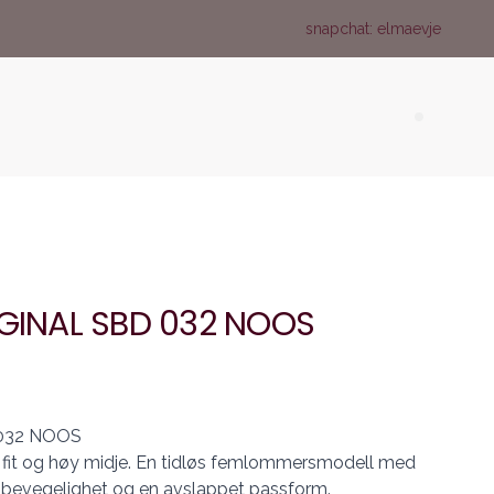
snapchat: elmaevje
Search (
IGINAL SBD 032 NOOS
 032 NOOS
 fit og høy midje. En tidløs femlommersmodell med
 bevegelighet og en avslappet passform.