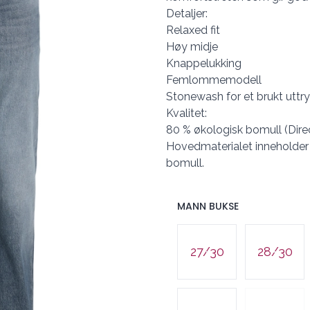
Detaljer:
Relaxed fit
Høy midje
Knappelukking
Femlommemodell
Stonewash for et brukt uttr
Kvalitet:
80 % økologisk bomull (Direc
Hovedmaterialet inneholder
bomull.
MANN BUKSE
Velg en MANN BUKSE
27/30
28/30