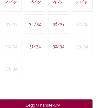
27/32
28/32
29/32
30/32
33/32
34/32
36/32
38/32
30/34
31/34
32/34
33/34
38/34
Legg til handlekurv
se