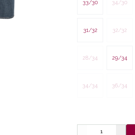
33/30
34/30
31/32
32/32
28/34
29/34
34/34
36/34
Decrease
Increa