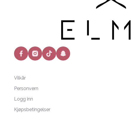
facebook
instagram
tiktok
snapchat
Vilkår
Personvern
Logg inn
Kjøpsbetingelser