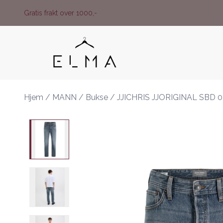
Skip to main content
Gratis frakt over 1000,-
Hjem
/
MANN
/
Bukse
/
JJICHRIS JJORIGINAL SBD 