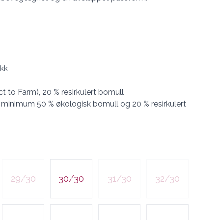
ykk
t to Farm), 20 % resirkulert bomull
 minimum 50 % økologisk bomull og 20 % resirkulert
29/30
30/30
31/30
32/30