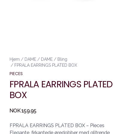
Hjem
/
DAME
/
DAME
/
Bling
/
FPRALA EARRINGS PLATED BOX
PIECES
FPRALA EARRINGS PLATED
BOX
Produktdetaljer
NOK 159.95
Description
FPRALA EARRINGS PLATED BOX – Pieces
Elegante, firkantede øredobber med glitrende