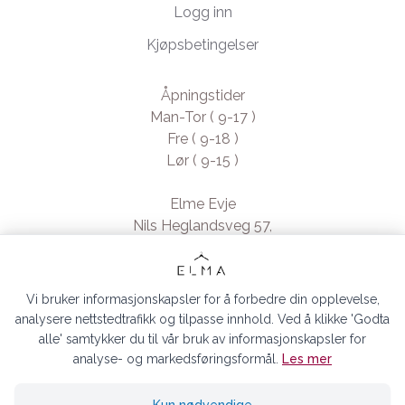
Logg inn
Kjøpsbetingelser
Åpningstider
Man-Tor ( 9-17 )
Fre ( 9-18 )
Lør ( 9-15 )
Elme Evje
Nils Heglandsveg 57,
4735 Evje, Norway
- Org. nr. 923370994
Vi bruker informasjonskapsler for å forbedre din opplevelse,
analysere nettstedtrafikk og tilpasse innhold. Ved å klikke 'Godta
alle' samtykker du til vår bruk av informasjonskapsler for
analyse- og markedsføringsformål.
Les mer
ELMA EVJE AS © 2026