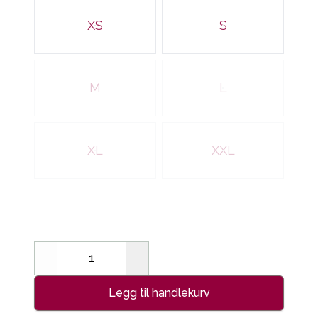
XS
S
M
L
XL
XXL
Decrease
Increase
Legg til handlekurv