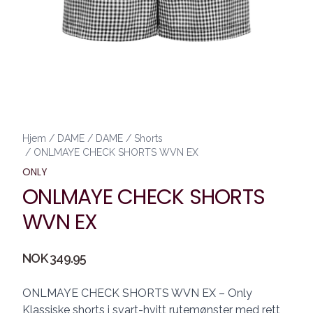
Hjem
/
DAME
/
DAME
/
Shorts
/
ONLMAYE CHECK SHORTS WVN EX
ONLY
ONLMAYE CHECK SHORTS
WVN EX
Produktdetaljer
NOK 349.95
Description
ONLMAYE CHECK SHORTS WVN EX – Only
Klassiske shorts i svart-hvitt rutemønster med rett