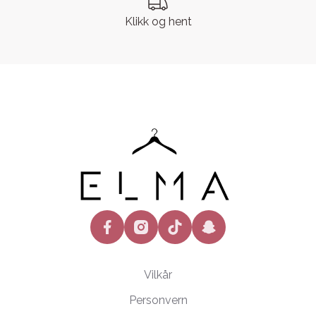
Klikk og hent
facebook
instagram
tiktok
snapchat
Vilkår
Personvern