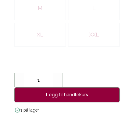
M
L
XL
XXL
Decrease
Increase
Legg til handlekurv
1 på lager