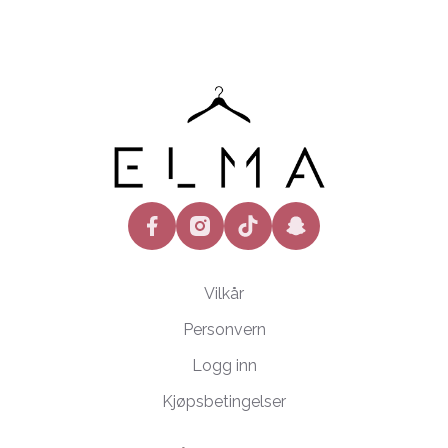
facebook
instagram
tiktok
snapchat
Vilkår
Personvern
Logg inn
Kjøpsbetingelser