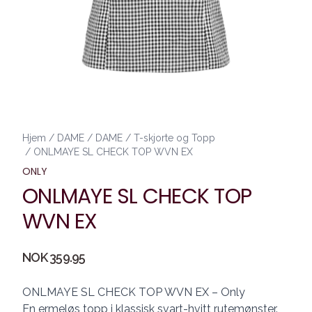
Hjem
/
DAME
/
DAME
/
T-skjorte og Topp
/
ONLMAYE SL CHECK TOP WVN EX
ONLY
ONLMAYE SL CHECK TOP
WVN EX
Produktdetaljer
NOK 359.95
Description
ONLMAYE SL CHECK TOP WVN EX – Only
En ermeløs topp i klassisk svart-hvitt rutemønster.