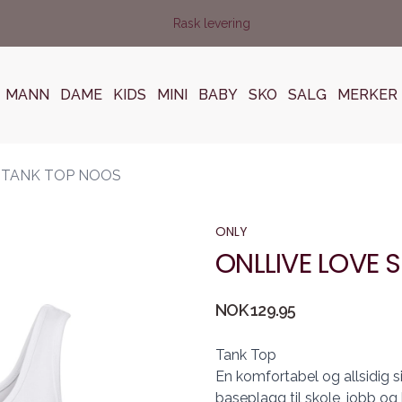
Rask levering
MANN
DAME
KIDS
MINI
BABY
SKO
SALG
MERKER
 TANK TOP NOOS
ONLY
ONLLIVE LOVE 
Produktdetaljer
NOK 129.95
Description
Tank Top
En komfortabel og allsidig 
baseplagg til skole, jobb o