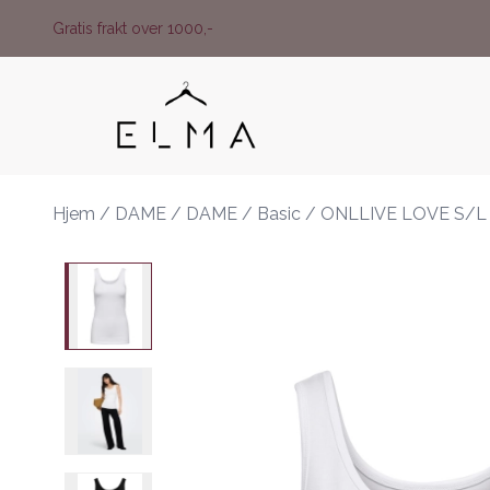
Skip to main content
Gratis frakt over 1000,-
Hjem
/
DAME
/
DAME
/
Basic
/
ONLLIVE LOVE S/L