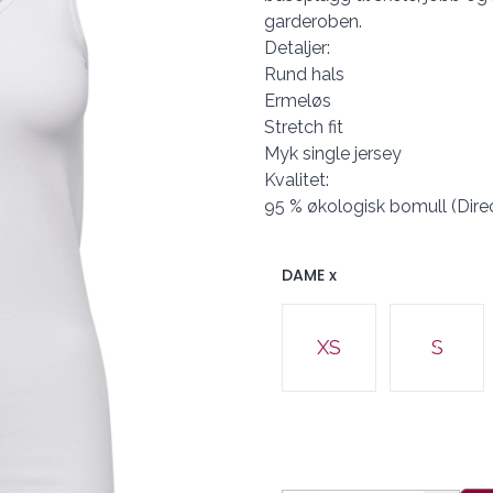
garderoben.
Detaljer:
Rund hals
Ermeløs
Stretch fit
Myk single jersey
Kvalitet:
95 % økologisk bomull (Direc
DAME x
Velg en DAME x
XS
S