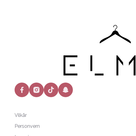
facebook
instagram
tiktok
snapchat
Vilkår
Personvern