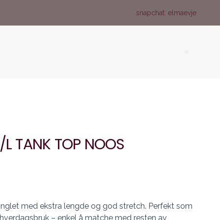
snapchat: elmaevje
Search (
S/L TANK TOP NOOS
singlet med ekstra lengde og god stretch. Perfekt som
g hverdagsbruk – enkel å matche med resten av