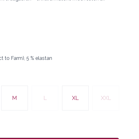
t to Farm), 5 % elastan
M
L
XL
XXL