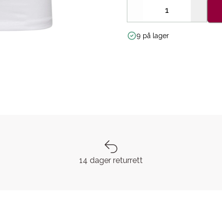
Decrease
Increa
9 på lager
14 dager returrett