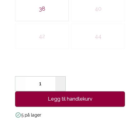
38
40
42
44
Decrease
Increase
Legg til handlekurv
5 på lager