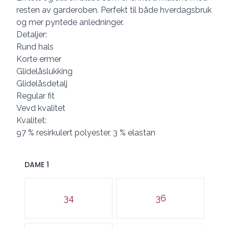
resten av garderoben. Perfekt til både hverdagsbruk
og mer pyntede anledninger.
Detaljer:
Rund hals
Korte ermer
Glidelåslukking
Glidelåsdetalj
Regular fit
Vevd kvalitet
Kvalitet:
97 % resirkulert polyester, 3 % elastan
DAME 1
Velg en DAME 1
34
36