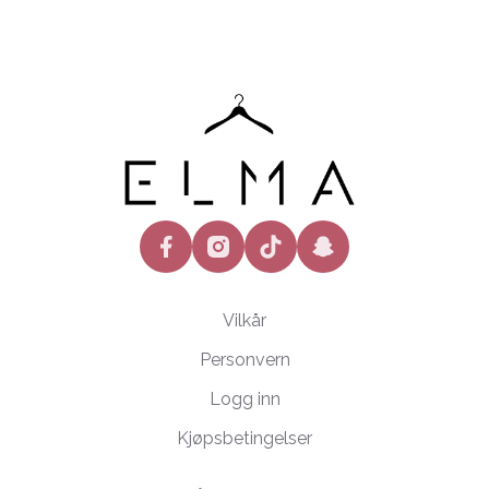
facebook
instagram
tiktok
snapchat
Vilkår
Personvern
Logg inn
Kjøpsbetingelser