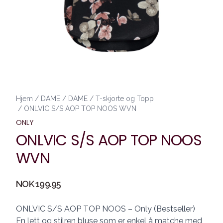
Hjem
/
DAME
/
DAME
/
T-skjorte og Topp
/
ONLVIC S/S AOP TOP NOOS WVN
ONLY
ONLVIC S/S AOP TOP NOOS
WVN
Produktdetaljer
NOK 199.95
Description
ONLVIC S/S AOP TOP NOOS – Only (Bestseller)
En lett og stilren bluse som er enkel å matche med