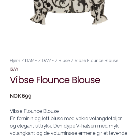
Hjem
/
DAME
/
DAME
/
Bluse
/
Vibse Flounce Blouse
ISAY
Vibse Flounce Blouse
Produktdetaljer
NOK 699
Description
Vibse Flounce Blouse
En feminin og lett bluse med vakre volangdetaljer
og elegant uttrykk. Den dype V-halsen med myk
volangkant og de voluminøse ermene gir et levende