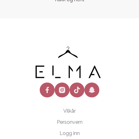
facebook
instagram
tiktok
snapchat
Vilkår
Personvern
Logg inn