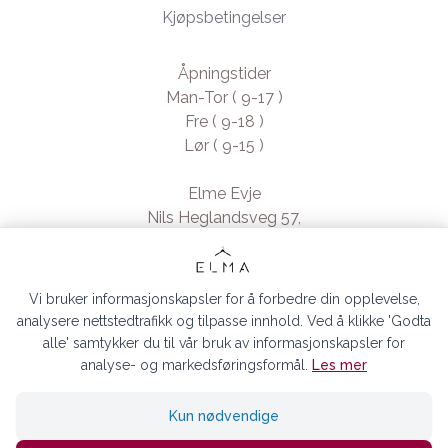
Kjøpsbetingelser
Åpningstider
Man-Tor ( 9-17 )
Fre ( 9-18 )
Lør ( 9-15 )
Elme Evje
Nils Heglandsveg 57,
4735 Evje, Norway
- Org. nr. 923370994
Vi bruker informasjonskapsler for å forbedre din opplevelse,
analysere nettstedtrafikk og tilpasse innhold. Ved å klikke 'Godta
alle' samtykker du til vår bruk av informasjonskapsler for
analyse- og markedsføringsformål.
Les mer
ELMA EVJE AS © 2026
Kun nødvendige