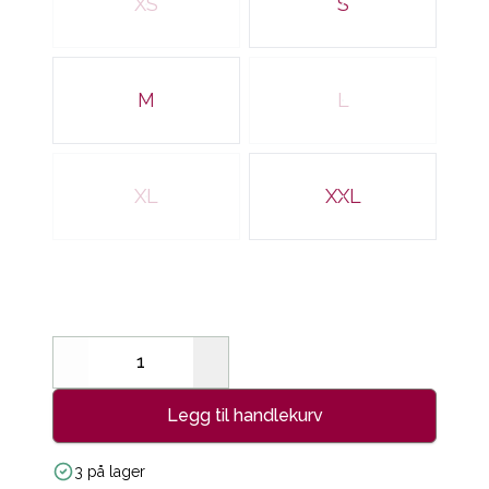
XS
S
M
L
XL
XXL
Decrease
Increase
Legg til handlekurv
3 på lager