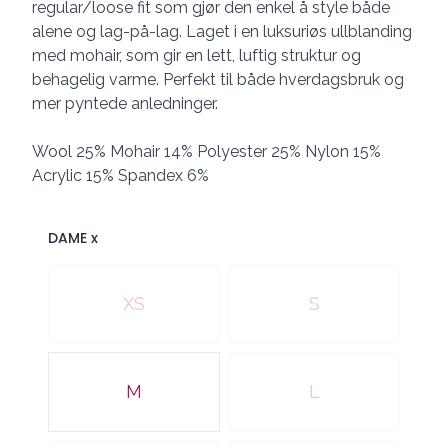
regular/loose fit som gjør den enkel å style både
alene og lag-på-lag. Laget i en luksuriøs ullblanding
med mohair, som gir en lett, luftig struktur og
behagelig varme. Perfekt til både hverdagsbruk og
mer pyntede anledninger.
Wool 25% Mohair 14% Polyester 25% Nylon 15%
Acrylic 15% Spandex 6%
DAME x
Velg en DAME x
XS
S
M
L