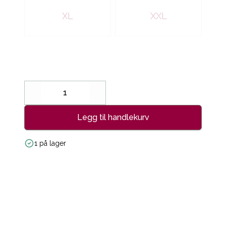
XL
XXL
Decrease
Increase
Legg til handlekurv
1 på lager