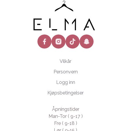
facebook
instagram
tiktok
snapchat
Vilkår
Personvern
Logg inn
Kjøpsbetingelser
Åpningstider
Man-Tor ( 9-17 )
Fre ( 9-18 )
Lør ( 9-15 )