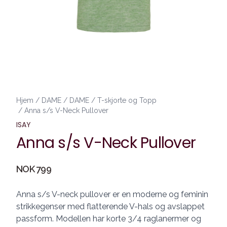
Hjem
/
DAME
/
DAME
/
T-skjorte og Topp
/
Anna s/s V-Neck Pullover
ISAY
Anna s/s V-Neck Pullover
Produktdetaljer
NOK 799
Description
Anna s/s V-neck pullover er en moderne og feminin
strikkegenser med flatterende V-hals og avslappet
passform. Modellen har korte 3/4 raglanermer og