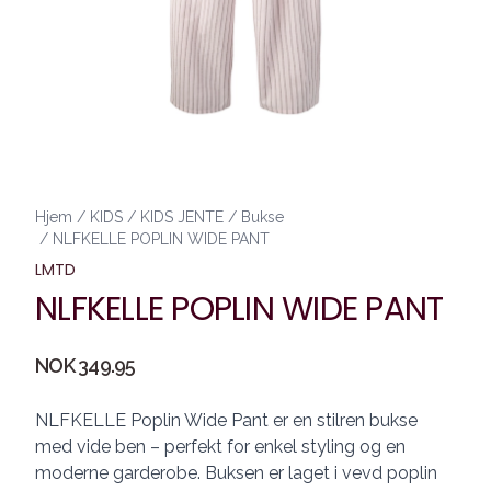
Hjem
/
KIDS
/
KIDS JENTE
/
Bukse
/
NLFKELLE POPLIN WIDE PANT
LMTD
NLFKELLE POPLIN WIDE PANT
Produktdetaljer
NOK 349.95
Description
NLFKELLE Poplin Wide Pant er en stilren bukse
med vide ben – perfekt for enkel styling og en
moderne garderobe. Buksen er laget i vevd poplin