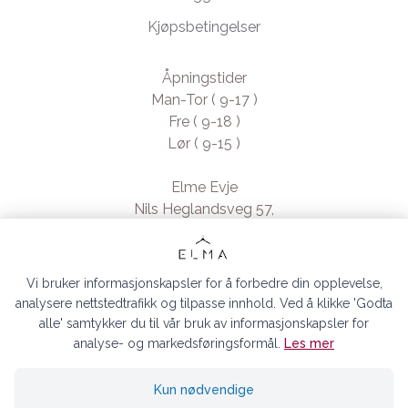
Kjøpsbetingelser
Åpningstider
Man-Tor ( 9-17 )
Fre ( 9-18 )
Lør ( 9-15 )
Elme Evje
Nils Heglandsveg 57,
4735 Evje, Norway
- Org. nr. 923370994
Vi bruker informasjonskapsler for å forbedre din opplevelse,
analysere nettstedtrafikk og tilpasse innhold. Ved å klikke 'Godta
alle' samtykker du til vår bruk av informasjonskapsler for
analyse- og markedsføringsformål.
Les mer
ELMA EVJE AS © 2026
Kun nødvendige