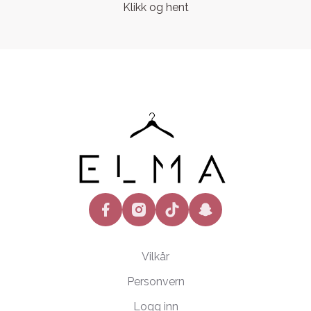
Klikk og hent
facebook
instagram
tiktok
snapchat
Vilkår
Personvern
Logg inn