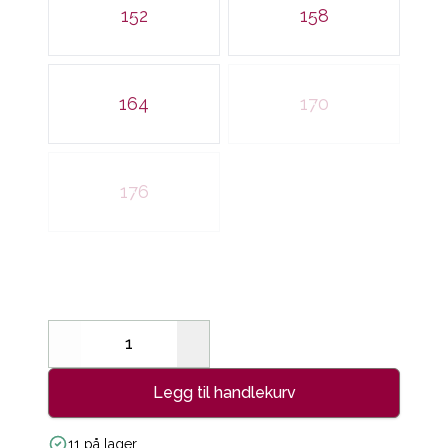
152
158
164
170
176
Decrease
Increase
Legg til handlekurv
11 på lager