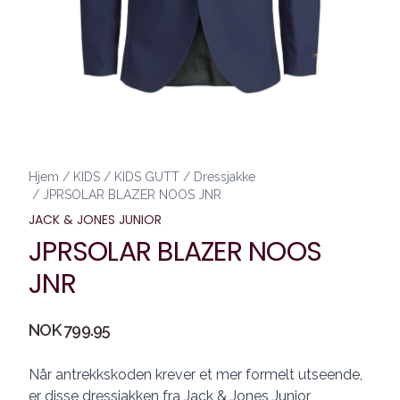
Hjem
/
KIDS
/
KIDS GUTT
/
Dressjakke
/
JPRSOLAR BLAZER NOOS JNR
JACK & JONES JUNIOR
JPRSOLAR BLAZER NOOS
JNR
Produktdetaljer
NOK 799.95
Description
Når antrekkskoden krever et mer formelt utseende,
er disse dressjakken fra Jack & Jones Junior