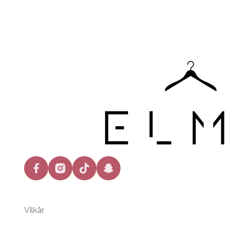
facebook
instagram
tiktok
snapchat
Vilkår