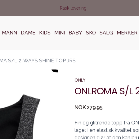
Rask levering
MANN
DAME
KIDS
MINI
BABY
SKO
SALG
MERKER
A S/L 2-WAYS SHINE TOP JRS
ONLY
ONLROMA S/L 2
Produktdetaljer
NOK 279.95
Description
Fin og glitrende topp fra ON
laget i en elastisk kvalitet
designen gjør at den kan bru