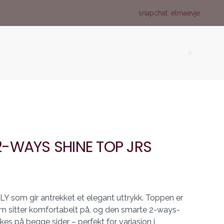
snapchat: elmaevje
Search (
-WAYS SHINE TOP JRS
LY som gir antrekket et elegant uttrykk. Toppen er
 som sitter komfortabelt på, og den smarte 2-ways-
kes på begge sider – perfekt for variasjon i