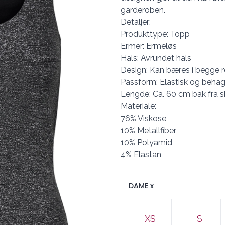
garderoben.
Detaljer:
Produkttype: Topp
Ermer: Ermeløs
Hals: Avrundet hals
Design: Kan bæres i begge r
Passform: Elastisk og behag
Lengde: Ca. 60 cm bak fra sk
Materiale:
76% Viskose
10% Metallfiber
10% Polyamid
4% Elastan
DAME x
Velg en DAME x
XS
S