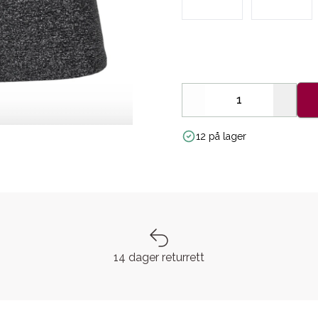
Decrease
Increa
12 på lager
14 dager returrett