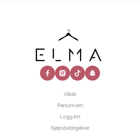
facebook
instagram
tiktok
snapchat
Vilkår
Personvern
Logg inn
Kjøpsbetingelser