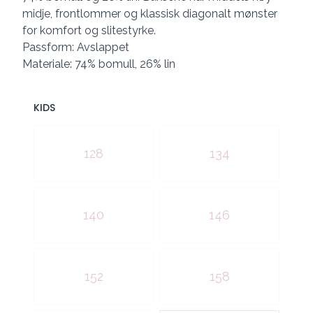
midje, frontlommer og klassisk diagonalt mønster
for komfort og slitestyrke.
Passform: Avslappet
Materiale: 74% bomull, 26% lin
KIDS
Velg en KIDS
128
134
140
146
152
158