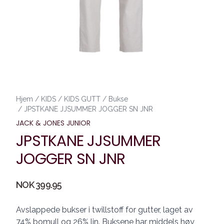
Hjem
/
KIDS
/
KIDS GUTT
/
Bukse
/
JPSTKANE JJSUMMER JOGGER SN JNR
JACK & JONES JUNIOR
JPSTKANE JJSUMMER
JOGGER SN JNR
Produktdetaljer
NOK 399.95
Description
Avslappede bukser i twillstoff for gutter, laget av
74% bomull og 26% lin. Buksene har middels høy