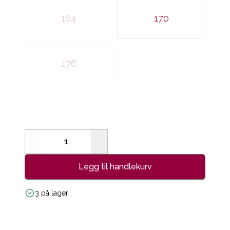
164
170
176
Decrease
Increase
Legg til handlekurv
3 på lager