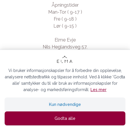
Åpningstider
Man-Tor ( 9-17 )
Fre ( 9-18 )
Lør ( 9-15 )
Elme Evje
Nils Heglandsveg 57,
4735 Evje, Norway
- Org. nr. 923370994
Vi bruker informasjonskapsler for å forbedre din opplevelse,
analysere nettstedtrafikk og tilpasse innhold. Ved å klikke 'Godta
alle' samtykker du til vår bruk av informasjonskapsler for
analyse- og markedsføringsformål.
Les mer
ELMA EVJE AS © 2026
Kun nødvendige
Siden driftes av
Shoplabs
Godta alle